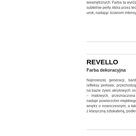
wewnętrznych. Farba ta wyróż
subtelnie perły, która przez 
urok, nadając ścianom inten
REVELLO
Farba dekoracyjna
Najnowszej generacji, bar
refleksy perłowe, przechodz
na bazie żywic akrylowych or
– matowych, przeznaczona
nadaje powierzchni miękkiego
wnętrz o nowoczesnym, a tak
z klasyczną sztukaterią, podk