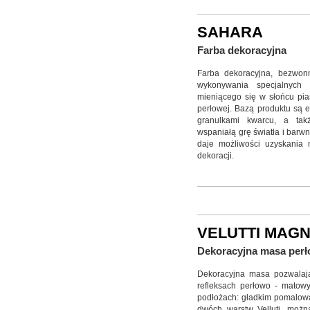
SAHARA
Farba dekoracyjna
Farba dekoracyjna, bezwon
wykonywania specjalnych 
mieniącego się w słońcu pias
perłowej. Bazą produktu są 
granulkami kwarcu, a takż
wspaniałą grę światła i barwn
daje możliwości uzyskania 
dekoracji.
VELUTTI MAG
Dekoracyjna masa per
Dekoracyjna masa pozwalają
refleksach perłowo - matow
podłożach: gładkim pomalowa
dwóch warstw Velluti, można