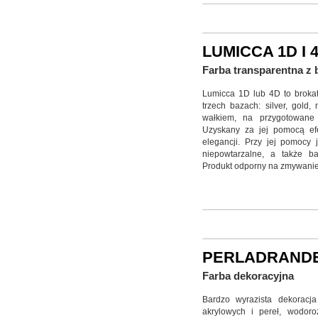
LUMICCA 1D I 
Farba transparentna z
Lumicca 1D lub 4D to brokat
trzech bazach: silver, gold,
wałkiem, na przygotowane
Uzyskany za jej pomocą efe
elegancji. Przy jej pomocy 
niepowtarzalne, a także ba
Produkt odporny na zmywanie
PERLADRAND
Farba dekoracyjna
Bardzo wyrazista dekoracj
akrylowych i pereł, wodoro