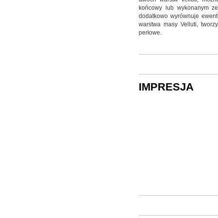
końcowy lub wykonanym ze 
dodatkowo wyrównuje ewentua
warstwa masy Velluti, tworz
perłowe.
IMPRESJA