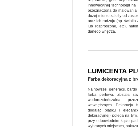
Najnowszej generacji dekora
innowacyjnej technologii na
przeznaczona do malowania 
dużej mierze zależy od zast
oraz ich rodzaju (np. światło
lub rozproszone, etc), natom
danego wnętrza.
LUMICENTA P
Farba dekoracyjna z b
Najnowszej generacji, bardo
farba perłowa. Została st
wodorozcieńczalna, prz
wewnętrznych. Dekoracja 
dodając blasku i eleganck
dekoracyjnej) polega na tym,
przy odpowiednim kącie pada
wybranych miejscach, pokazu