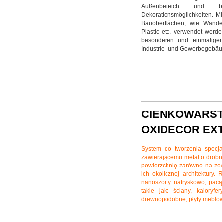
Außenbereich und biet
Dekorationsmöglichkeiten. Mit
Bauoberflächen, wie Wänden
Plastic etc. verwendet werde
besonderen und einmalige
Industrie- und Gewerbegebäud
CIENKOWARST
OXIDECOR EXT
System do tworzenia specjal
zawierającemu metal o drobne
powierzchnię zarówno na zew
ich okolicznej architektury
nanoszony natryskowo, pacą
takie jak: ściany, kaloryfe
drewnopodobne, płyty meblowe