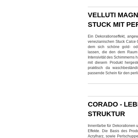
VELLUTI MAGN
STUCK MIT PE
Ein Dekorationseffekt, ang
venezianischen Stuck Calce G
dem sich schöne gold- oder
lassen, die den dem Raum e
Intensivität des Schimmerns h
mit diesem Produkt hergeste
praktisch da waschbeständ
passende Schein für den perli
CORADO - LEB
STRUKTUR
Innenfarbe für Dekorationen u
Effekte. Die Basis des Pro
Acrylharz, sowie Perlschupp