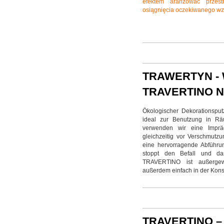
efektem aranżować przest
osiągnięcia oczekiwanego wzo
TRAWERTYN - 
TRAVERTINO 
Ökologischer Dekorationsputz
ideal zur Benutzung in Rä
verwenden wir eine Impräg
gleichzeitig vor Verschmutzu
eine hervorragende Abführu
stoppt den Befall und d
TRAVERTINO ist außergewö
außerdem einfach in der Konse
TRAVERTINO 