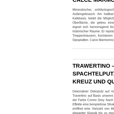
Mineralischer, vollökologi
Außengebrauch. Am haltbars
Kalkbasis, bietet die Möglic
Oberfläche, die getreu eine
eignet sich hervorragend fü
historischer Räume. Er repräs
Treppenhäusern, Korridore
Gipsplatten. Calce Marmorino e
TRAWERTINO 
SPACHTELPUT
KREUZ UND Q
Dekorativer Dekoputz auf m
Travertino auf Basis unseres
der Farbe Cromo Grey. Nach 
Effekte eine beispiellose Stru
eröffnet eine Vielzahl von 
eleganter Klassik bis zu mod