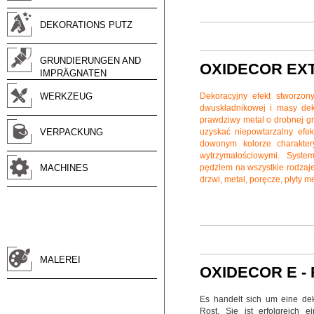
DEKORATIONS PUTZ
GRUNDIERUNGEN AND
OXIDECOR EXT
IMPRÄGNATEN
WERKZEUG
Dekoracyjny efekt stworzon
dwuskładnikowej i masy deko
prawdziwy metal o drobnej g
VERPACKUNG
uzyskać niepowtarzalny efek
dowonym kolorze charakter
wytrzymałościowymi. Syst
MACHINES
pędzlem na wszystkie rodzaje p
drzwi, metal, poręcze, płyty m
MALEREI
OXIDECOR E -
Es handelt sich um eine dek
Rost. Sie ist erfolgreich 