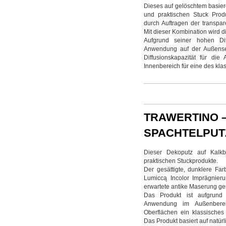
Dieses auf gelöschtem basier
und praktischen Stuck Produ
durch Auftragen der transpar
Mit dieser Kombination wird d
Aufgrund seiner hohen Dif
Anwendung auf der Außensei
Diffusionskapazität für di
Innenbereich für eine des klas
TRAWERTINO 
SPACHTELPUTZ
Dieser Dekoputz auf Kalkb
praktischen Stuckprodukte.
Der gesättigte, dunklere Far
Lumiccą Incolor Imprägnieru
erwartete antike Maserung ge
Das Produkt ist aufgrund 
Anwendung im Außenberei
Oberflächen ein klassisches
Das Produkt basiert auf natürli