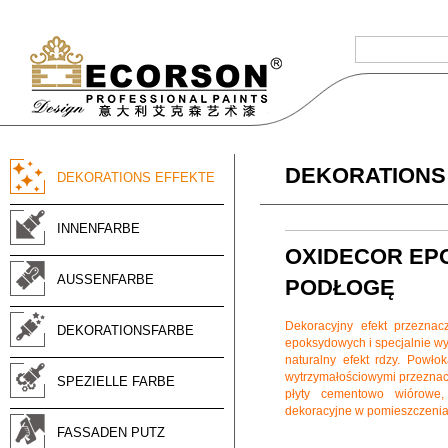
DEKORATIONS
DEKORATIONS EFFEKTE
INNENFARBE
OXIDECOR EPO
AUSSENFARBE
PODŁOGĘ
Dekoracyjny efekt przezna
DEKORATIONSFARBE
epoksydowych i specjalnie w
naturalny efekt rdzy. Powło
wytrzymałościowymi przeznacz
SPEZIELLE FARBE
płyty cementowo wiórowe,
dekoracyjne w pomieszczeniac
FASSADEN PUTZ