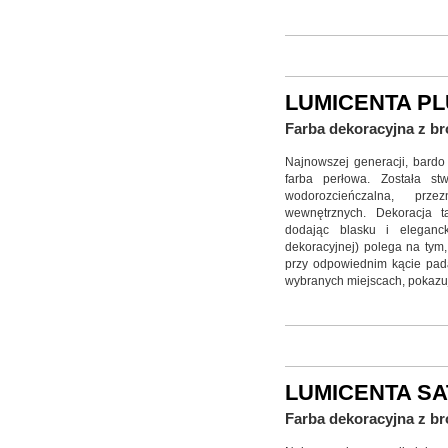
LUMICENTA P
Farba dekoracyjna z b
Najnowszej generacji, bardo
farba perłowa. Została st
wodorozcieńczalna, prz
wewnętrznych. Dekoracja 
dodając blasku i eleganck
dekoracyjnej) polega na tym,
przy odpowiednim kącie pada
wybranych miejscach, pokazu
LUMICENTA SA
Farba dekoracyjna z b