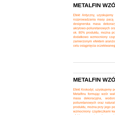
METALFIN WZ
Efekt Antyczny, uzyskujem
rozprowadzania masy pacą w
designerska masa dekoracy
akrylowo-poliuretanowych oraz
ok. 80% produktu, można prz
dodatkowo wzmocniony cząst
zamierzonym efektem aranżow
celu osiągnięcia oczekiwanego
METALFIN WZ
Efekt Krokodyl, uzyskujemy 
Metalfinu formując wzór wał
masa dekoracyjna, wodoro
poliuretanowych oraz natural
produktu, można przy jego po
wzmocniony cząsteczkami kwa