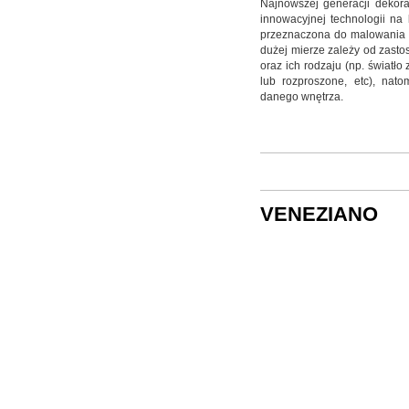
Najnowszej generacji dekora
innowacyjnej technologii na
przeznaczona do malowania 
dużej mierze zależy od zast
oraz ich rodzaju (np. światło
lub rozproszone, etc), natom
danego wnętrza.
VENEZIANO