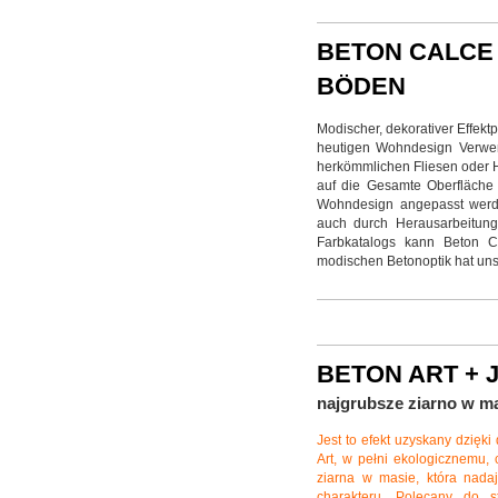
BETON CALCE 
BÖDEN
Modischer, dekorativer Effektp
heutigen Wohndesign Verwend
herkömmlichen Fliesen oder Ho
auf die Gesamte Oberfläche
Wohndesign angepasst werden
auch durch Herausarbeitung
Farbkatalogs kann Beton C
modischen Betonoptik hat unse
BETON ART + 
najgrubsze ziarno w m
Jest to efekt uzyskany dzięk
Art, w pełni ekologicznemu, 
ziarna w masie, która nadaj
charakteru. Polecany do s