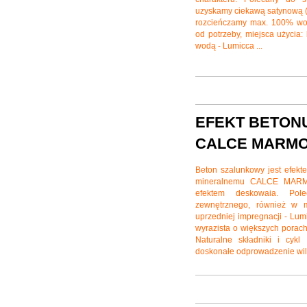
uzyskamy ciekawą satynową (
rozcieńczamy max. 100% wod
od potrzeby, miejsca użycia
wodą - Lumicca ...
EFEKT BETON
CALCE MARMO
Beton szalunkowy jest efekt
mineralnemu CALCE MARMO
efektem deskowaia. Pol
zewnętrznego, również w m
uprzedniej impregnacji - Lumi
wyrazista o większych porach 
Naturalne składniki i cykl
doskonałe odprowadzenie wilgo