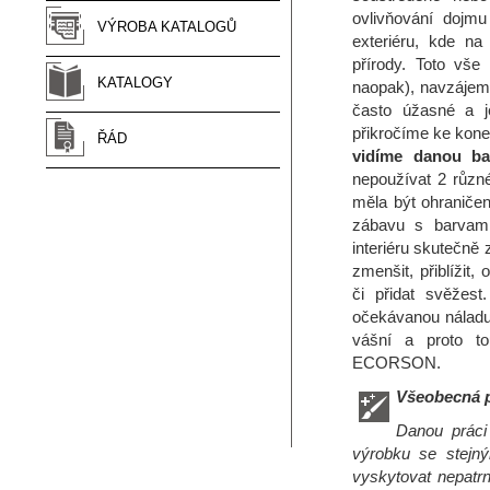
ovlivňování dojm
VÝROBA KATALOGŮ
exteriéru, kde na
přírody. Toto vše
KATALOGY
naopak), navzájem 
často úžasné a je
přikročíme ke kon
ŘÁD
vidíme danou ba
nepoužívat 2 různ
měla být ohraniče
zábavu s barvami
interiéru skutečně 
zmenšit, přiblížit, 
či přidat svěžes
očekávanou náladu, 
vášní a proto t
ECORSON.
Všeobecná p
Danou práci 
výrobku se stejn
vyskytovat nepatrn