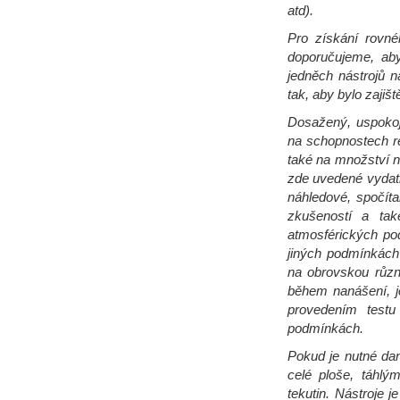
atd).
Pro získání rovné
doporučujeme, aby
jedněch nástrojů n
tak, aby bylo zajiš
Dosažený, uspokoj
na schopnostech re
také na množství 
zde uvedené vydatn
náhledové, spočít
zkušeností a tak
atmosférických po
jiných podmínkách
na obrovskou různ
během nanášení, j
provedením testu
podmínkách.
Pokud je nutné da
celé ploše, táhlý
tekutin. Nástroje 