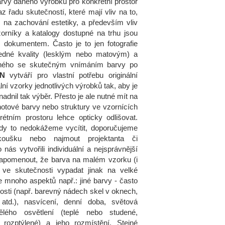
arvy daného výrobku pro konkrétní prostor
az řadu skutečností, které mají vliv na to,
, na zachování estetiky, a především vliv
zorníky a katalogy dostupné na trhu jsou
dokumentem. Často je to jen fotografie
edné kvality (lesklým nebo matovým) a
čného se skutečným vnímáním barvy po
N
vytváří pro vlastní potřebu originální
lní vzorky jednotlivých výrobků tak, aby je
nadnil tak výběr. Přesto je ale nutné mít na
otové barvy nebo struktury ve vzornících
tním prostoru lehce opticky odlišovat.
kdy to nedokážeme vycítit, doporučujeme
koušku nebo najmout projektanta či
o nás vytvořili individuální a nejsprávnější
pomenout, že barva na malém vzorku (i
 ve skutečnosti vypadat jinak na velké
je mnoho aspektů např.: jiné barvy - často
nosti (např. barevný nádech skel v oknech,
atd.), nasvícení, denní doba, světová
lého osvětlení (teplé nebo studené,
rozptýlené) a jeho rozmístění. Stejné