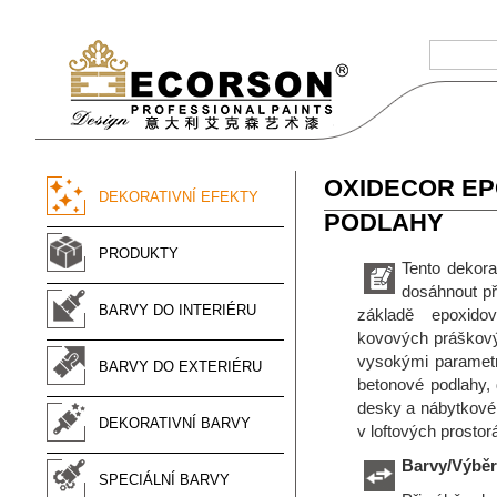
OXIDECOR EPO
DEKORATIVNÍ EFEKTY
PODLAHY
PRODUKTY
Tento dekora
dosáhnout př
BARVY DO INTERIÉRU
základě epoxido
kovových práškový
vysokými parametry
BARVY DO EXTERIÉRU
betonové podlahy,
desky a nábytkové
DEKORATIVNÍ BARVY
v loftových prostor
Barvy/Výběr
SPECIÁLNÍ BARVY