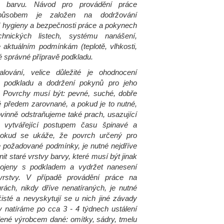
u barvu. Návod pro provádění práce
způsobem je založen na dodržování
l hygieny a bezpečnosti práce a pokynech
hnických listech, systému nanášení,
 aktuálním podmínkám (teplotě, vlhkosti,
ké správné přípravě podkladu.
ování, velice důležité je ohodnocení
u podkladu a dodržení pokynů pro jeho
. Povrchy musí být: pevné, suché, dobře
ě předem zarovnané, a pokud je to nutné,
vinně odstraňujeme také prach, usazující
vytvářející postupem času špinavé a
okud se ukáže, že povrch určený pro
e požadované podmínky, je nutné nejdříve
t staré vrstvy barvy, které musí být jinak
ojeny s podkladem a vydržet nanesení
rstvy. V případě provádění práce na
urách, nikdy dříve nenatíraných, je nutné
 čisté a nevyskytují se u nich jiné závady
y natíráme po cca 3 - 4 týdnech ustálení
ené výrobcem dané: omítky, sádry, tmelu