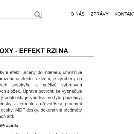
O NÁS
ZPRÁVY
KONTAK
XY - EFFEKT RZI NA
tivní efekt, určený do interiéru, umožňuje
irozeného efektu rezivění, je vyrobený na
vých pryskyřic a pečlivě vybraných
ch složek. Úprava povrchu se vyznačuje
 odolnosti, je vhodná pro tyto podklady:
 desky z cementu a dřevotřísky, pracovní
 desky, MDF desky, dekorativní předměty
ách atd.
/Pravidla