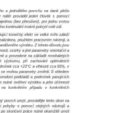
ho a jednolitého povrchu na dané ploše
 nátěr prováděl jeden člověk s pomocí
ajednou (bez přerušení), pro jednu vrstvu
těno kontinuální mokré pokrytí celé zdi.
ující konečný efekt ve velké míře záleží
alizátora, použitém pracovním nástroji, a
nanášeného výrobku. Z tohoto důvodu jsou
osti, vzorky a jiné parametry orientační a
ané a provedené na základě mnohaletých
é výzkumu, při zachování optimálních
dmínek cca +23°C a vlhkosti cca 65%, v
 se mohou parametry změnit. S ohledem
orodost podkladů a podmínek panujících
e nutné ověření výrobku a jeho účinnosti
 na konkrétním případu v konkrétních
ný povrch umýt, provádějte tento úkon na
mi pohyby s pomocí stejných nástrojů a
je po skončení práce nutné okamžitě umýt