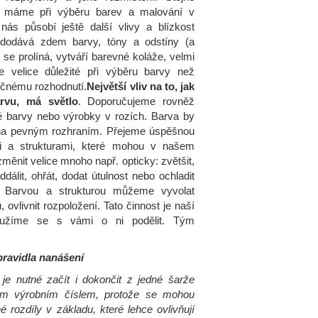
u máme při výběru barev a malování v
 nás působí ještě další vlivy a blízkost
 dodává zdem barvy, tóny a odstíny (a
se prolíná, vytváří barevné koláže, velmi
 velice důležité při výběru barvy než
ečnému rozhodnutí.
Největší vliv na to, jak
rvu, má světlo
. Doporučujeme rovněž
é barvy nebo výrobky v rozích. Barva by
na pevným rozhraním. Přejeme úspěšnou
 a strukturami, které mohou v našem
změnit velice mnoho např. opticky: zvětšit,
oddálit, ohřát, dodat útulnost nebo ochladit
t. Barvou a strukturou můžeme vyvolat
ovlivnit rozpoložení. Tato činnost je naší
oužíme se s vámi o ni podělit. Tým
ravidla nanášení
je nutné začít i dokončit z jedné šarže
ým výrobním číslem, protože se mohou
é rozdíly v základu, které lehce ovlivňují