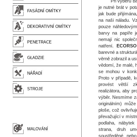
Při výběru b
je nutné brát v pot
FASÁDNÍ OMÍTKY
jak bude přijímána
na naši náladu. V
pouze náhledovým 
DEKORATIVNÍ OMÍTKY
barvy na papíře j
nemají nic spole
PENETRACE
natření.
ECORSO
barevné a strukturá
GŁADZIE
věrně zobrazil a us
vědomí, že malé, h
se mohou v konkré
NÁŘADÍ
Proto v případě, 
provést větší z
STROJE
realizátora, aby pr
výběr. Nesmíme za
originálním) může
ploše, což ovlivňu
převažující v míst
podlaha, nábytek 
MALOVÁNÍ
strana, druh umě
soustředěné nebo 