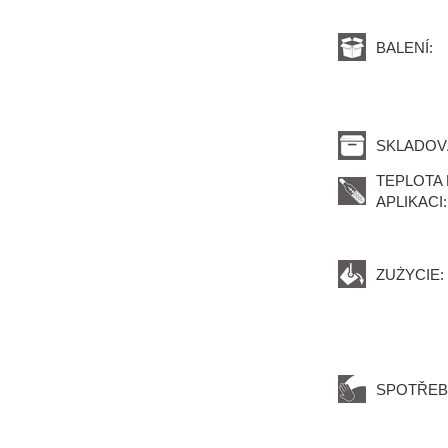
BALENÍ:
SKLADOV
TEPLOTA 
APLIKACI:
ZUŻYCIE:
SPOTŘEB