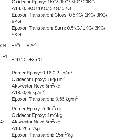
Oxidecor Epoxy: 1KG/ 3KG/ 5KG/ 20KG
A18: 0.5KG/ 1KG/ 3KG/ 5KG
Epoxon Transparent Gloss: 0.5KG/ 1KG/ 3KG/
5KG
Epoxon Transparent Satin: 0.5KG/ 1KG/ 3KG/
5KG
o
o
ÁNÍ:
+5
C - +25
C
PŘI
o
o
+10
C - +25
C
2
Primer Epoxy: 0,16-0,2 kg/m
2
Oxidecor Epoxy: 1kg/1m
2
Aktywator New: 5m
/kg
2
A18: 0,05 kg/m
2
Epoxon Transparent: 0,66 kg/m
2
Primer Epoxy: 5-6m
/kg
2
Oxidecor Epoxy: 1m
/kg
2
A:
Aktywator New: 5m
/kg
2
A18: 20m
/kg
2
Epoxon Transparent: 15m
/kg